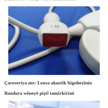
Çareseriya me: Lensa akustîk biguhezînin
Bandora wêneyê piştî tamîrkirinê