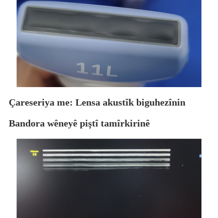
Çareseriya me: Lensa akustîk biguhezînin
Bandora wêneyê piştî tamîrkirinê