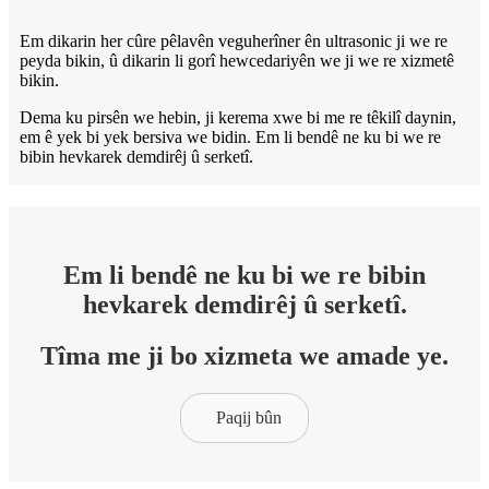
Em dikarin her cûre pêlavên veguherîner ên ultrasonic ji we re
peyda bikin, û dikarin li gorî hewcedariyên we ji we re xizmetê
bikin.
Dema ku pirsên we hebin, ji kerema xwe bi me re têkilî daynin,
em ê yek bi yek bersiva we bidin. Em li bendê ne ku bi we re
bibin hevkarek demdirêj û serketî.
Em li bendê ne ku bi we re bibin
hevkarek demdirêj û serketî.
Tîma me ji bo xizmeta we amade ye.
Paqij bûn