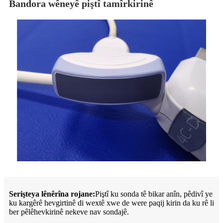
Bandora wêneyê piştî tamîrkirinê
Serişteya lênêrîna rojane:
Piştî ku sonda tê bikar anîn, pêdivî ye
ku kargêrê hevgirtinê di wextê xwe de were paqij kirin da ku rê li
ber pêlêhevkirinê nekeve nav sondajê.