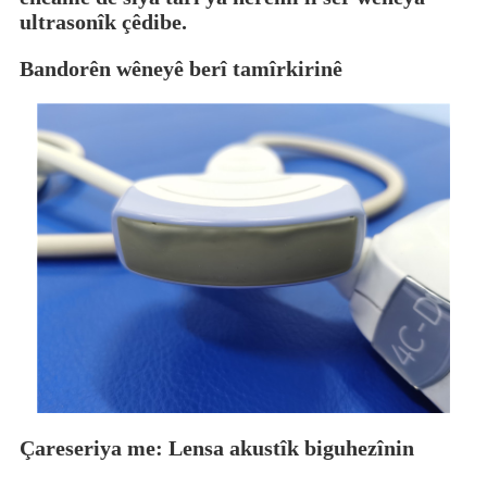
ultrasonîk çêdibe.
Bandorên wêneyê berî tamîrkirinê
Çareseriya me: Lensa akustîk biguhezînin