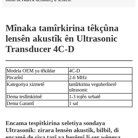
Mînaka tamîrkirina têkçûna
lensên akustîk ên Ultrasonic
Transducer 4C-D
Modela OEM ya têkildar
4C-D
Pircarînî
2-6 MHz
Kategoriya xizmetê
tamîrkirina veguherînerê
ultrasonic
Dema teslîmkirinê
1-3 rojên xebatê
Dema Garantî
1 sal
Encama tespîtkirina xeletiya sondaya
Ultrasonîk: zirara lensên akustîk, bilbil, di
encamê de siya tarî ya herêmî li ser wêneya