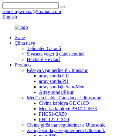
sonosraywuzixi@foxmail.com
English
Xane
Çûna nava
Telîmatên Garantî
Siyaseta veger û danûstendinê
Hevkarê Hevkarî
Products
Rêzeya veguherînerê Ultrasonic
array sonda GE
array sonda PH
array sondajê Sam-Med
Array sondajê kur
Meclîsên Cable Transducer Ultrasound
Civîna kabloya GE C16D
Meclîsa kabloyê PHC51-IE33
PHC51-CX50
PHL125-CX50
Civîna girêdana veguherîner a Ultrasonic
Xaniyê sondaya veguherînera Ultrasonîk
xanî R60