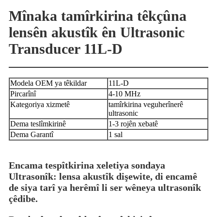
Mînaka tamîrkirina têkçûna
lensên akustîk ên Ultrasonic
Transducer 11L-D
Modela OEM ya têkildar
11L-D
Pircarînî
4-10 MHz
Kategoriya xizmetê
tamîrkirina veguherînerê
ultrasonic
Dema teslîmkirinê
1-3 rojên xebatê
Dema Garantî
1 sal
Encama tespîtkirina xeletiya sondaya
Ultrasonîk: lensa akustîk dişewite, di encamê
de siya tarî ya herêmî li ser wêneya ultrasonîk
çêdibe.