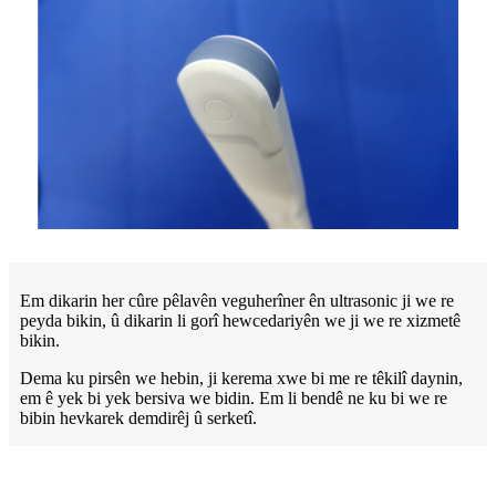
Em dikarin her cûre pêlavên veguherîner ên ultrasonic ji we re
peyda bikin, û dikarin li gorî hewcedariyên we ji we re xizmetê
bikin.
Dema ku pirsên we hebin, ji kerema xwe bi me re têkilî daynin,
em ê yek bi yek bersiva we bidin. Em li bendê ne ku bi we re
bibin hevkarek demdirêj û serketî.