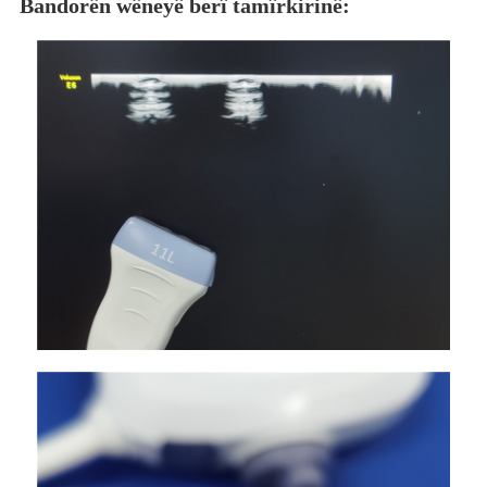
Bandorên wêneyê berî tamîrkirinê: