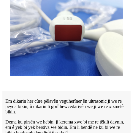
Em dikarin her cûre pêlavên veguherîner ên ultrasonic ji we re
peyda bikin, û dikarin li gorî hewcedariyên we ji we re xizmetê
bikin.
Dema ku pirsên we hebin, ji kerema xwe bi me re têkilî daynin,
em ê yek bi yek bersiva we bidin. Em li bendê ne ku bi we re
bibin hevkarek demdirêj û serketî.