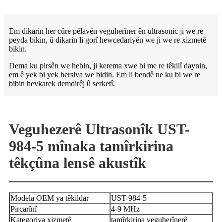
Em dikarin her cûre pêlavên veguherîner ên ultrasonic ji we re
peyda bikin, û dikarin li gorî hewcedariyên we ji we re xizmetê
bikin.
Dema ku pirsên we hebin, ji kerema xwe bi me re têkilî daynin,
em ê yek bi yek bersiva we bidin. Em li bendê ne ku bi we re
bibin hevkarek demdirêj û serketî.
Veguhezerê Ultrasonîk UST-
984-5 mînaka tamîrkirina
têkçûna lensê akustîk
Modela OEM ya têkildar
UST-984-5
Pircarînî
4-9 MHz
Kategoriya xizmetê
tamîrkirina veguherînerê