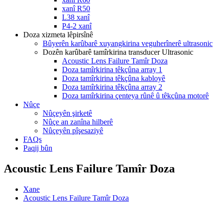
xanî R50
L38 xanî
P4-2 xanî
Doza xizmeta lêpirsînê
Bûyerên karûbarê xuyangkirina veguherînerê ultrasonic
Dozên karûbarê tamîrkirina transducer Ultrasonic
Acoustic Lens Failure Tamîr Doza
Doza tamîrkirina têkçûna array 1
Doza tamîrkirina têkçûna kabloyê
Doza tamîrkirina têkçûna array 2
Doza tamîrkirina çenteya rûnê û têkçûna motorê
Nûçe
Nûçeyên şirketê
Nûçe an zanîna hilberê
Nûçeyên pîşesaziyê
FAQs
Paqij bûn
Acoustic Lens Failure Tamîr Doza
Xane
Acoustic Lens Failure Tamîr Doza