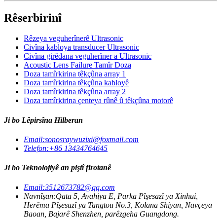
Rêserbirinî
Rêzeya veguherînerê Ultrasonic
Civîna kabloya transducer Ultrasonic
Civîna girêdana veguherîner a Ultrasonic
Acoustic Lens Failure Tamîr Doza
Doza tamîrkirina têkçûna array 1
Doza tamîrkirina têkçûna kabloyê
Doza tamîrkirina têkçûna array 2
Doza tamîrkirina çenteya rûnê û têkçûna motorê
Ji bo Lêpirsîna Hilberan
Email:
sonosraywuzixi@foxmail.com
Telefon:
+86 13434764645
Ji bo Teknolojiyê an piştî firotanê
Email:
3512673782@qq.com
Navnîşan:
Qata 5, Avahiya E, Parka Pîşesazî ya Xinhui,
Herêma Pîşesazî ya Tangtou No.3, Kolana Shiyan, Navçeya
Baoan, Bajarê Shenzhen, parêzgeha Guangdong.