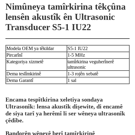
Nimûneya tamîrkirina têkçûna
lensên akustîk ên Ultrasonic
Transducer S5-1 IU22
Modela OEM ya têkildar
S5-1 IU22
Pircarînî
1-5 MHz
Kategoriya xizmetê
tamîrkirina veguherînerê
ultrasonic
Dema teslîmkirinê
1-3 rojên xebatê
Dema Garantî
1 sal
Encama tespîtkirina xeletiya sondaya
Ultrasonîk: lensa akustîk dişewite, di encamê
de siya tarî ya herêmî li ser wêneya ultrasonîk
çêdibe.
Bandorên wêneyê berî tamîrkirinê