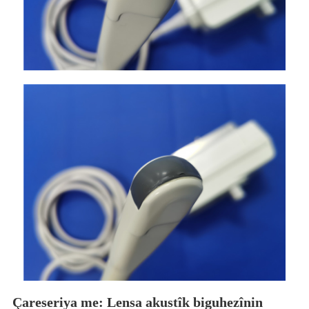
Çareseriya me: Lensa akustîk biguhezînin