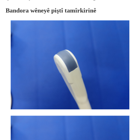
Bandora wêneyê piştî tamîrkirinê