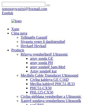
sonosraywuzixi@foxmail.com
English
Xane
Çûna nava
Telîmatên Garantî
Siyaseta veger û danûstendinê
Hevkarê Hevkarî
Products
Rêzeya veguherînerê Ultrasonic
array sonda GE
array sonda PH
array sondajê Sam-Med
Array sondajê kur
Meclîsên Cable Transducer Ultrasound
Civîna kabloya GE C16D
Meclîsa kabloyê PHC51-IE33
PHC51-CX50
PHL125-CX50
Civîna girêdana veguherîner a Ultrasonic
Xaniyê sondaya veguherînera Ultrasonîk
xanî R60