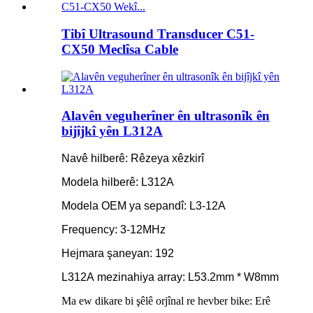
Tibî Ultrasound Transducer C51-
CX50 Meclîsa Cable
Alavên veguherîner ên ultrasonîk ên
bijîjkî yên L312A
Navê hilberê: Rêzeya xêzkirî
Modela hilberê: L312A
Modela OEM ya sepandî: L3-12A
Frequency: 3-12MHz
Hejmara şaneyan: 192
L312A
mezinahiya array: L53.2mm * W8mm
Ma ew dikare bi şêlê orjînal re hevber bike: Erê