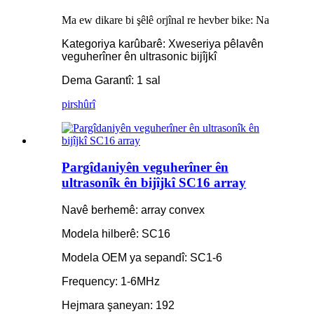
Ma ew dikare bi şêlê orjînal re hevber bike: Na
Kategoriya karûbarê: Xweseriya pêlavên
veguherîner ên ultrasonic bijîjkî
Dema Garantî: 1 sal
pirs
hûrî
Pargîdaniyên veguherîner ên
ultrasonîk ên bijîjkî SC16 array
Navê berhemê: array convex
Modela hilberê: SC16
Modela OEM ya sepandî: SC1-6
Frequency: 1-6MHz
Hejmara şaneyan: 192