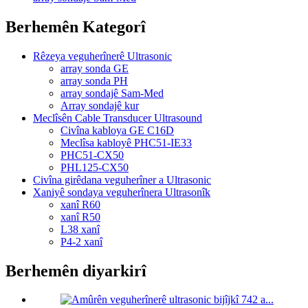
Berhemên Kategorî
Rêzeya veguherînerê Ultrasonic
array sonda GE
array sonda PH
array sondajê Sam-Med
Array sondajê kur
Meclîsên Cable Transducer Ultrasound
Civîna kabloya GE C16D
Meclîsa kabloyê PHC51-IE33
PHC51-CX50
PHL125-CX50
Civîna girêdana veguherîner a Ultrasonic
Xaniyê sondaya veguherînera Ultrasonîk
xanî R60
xanî R50
L38 xanî
P4-2 xanî
Berhemên diyarkirî