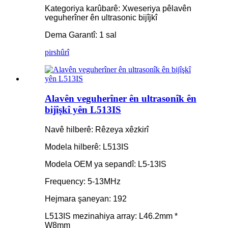
Kategoriya karûbarê: Xweseriya pêlavên
veguherîner ên ultrasonic bijîjkî
Dema Garantî: 1 sal
pirs
hûrî
Alavên veguherîner ên ultrasonîk ên
bijîşkî yên L513IS
Navê hilberê: Rêzeya xêzkirî
Modela hilberê: L513IS
Modela OEM ya sepandî: L5-13IS
Frequency: 5-13MHz
Hejmara şaneyan: 192
L513IS
mezinahiya array: L46.2mm *
W8mm