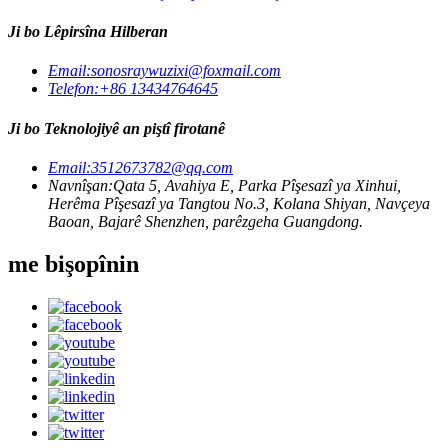
Ji bo Lêpirsîna Hilberan
Email:
sonosraywuzixi@foxmail.com
Telefon:
+86 13434764645
Ji bo Teknolojiyê an piştî firotanê
Email:
3512673782@qq.com
Navnîşan:
Qata 5, Avahiya E, Parka Pîşesazî ya Xinhui,
Herêma Pîşesazî ya Tangtou No.3, Kolana Shiyan, Navçeya
Baoan, Bajarê Shenzhen, parêzgeha Guangdong.
me bişopînin