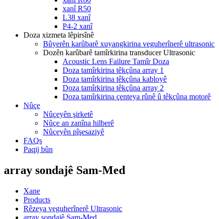
xanî R50
L38 xanî
P4-2 xanî
Doza xizmeta lêpirsînê
Bûyerên karûbarê xuyangkirina veguherînerê ultrasonic
Dozên karûbarê tamîrkirina transducer Ultrasonic
Acoustic Lens Failure Tamîr Doza
Doza tamîrkirina têkçûna array 1
Doza tamîrkirina têkçûna kabloyê
Doza tamîrkirina têkçûna array 2
Doza tamîrkirina çenteya rûnê û têkçûna motorê
Nûçe
Nûçeyên şirketê
Nûçe an zanîna hilberê
Nûçeyên pîşesaziyê
FAQs
Paqij bûn
array sondajê Sam-Med
Xane
Products
Rêzeya veguherînerê Ultrasonic
array sondajê Sam-Med