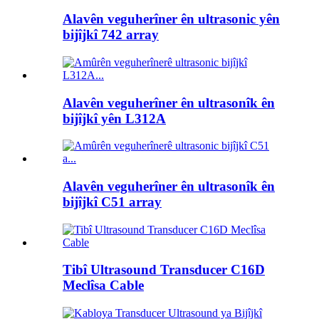
Alavên veguherîner ên ultrasonic yên
bijîjkî 742 array
Alavên veguherîner ên ultrasonîk ên
bijîjkî yên L312A
Alavên veguherîner ên ultrasonîk ên
bijîjkî C51 array
Tibî Ultrasound Transducer C16D
Meclîsa Cable