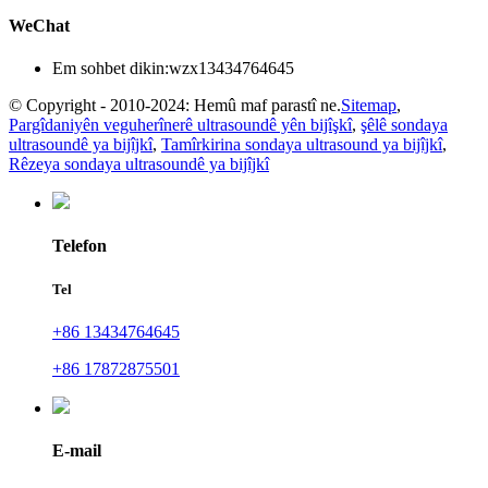
WeChat
Em sohbet dikin:
wzx13434764645
© Copyright - 2010-2024: Hemû maf parastî ne.
Sitemap
,
Pargîdaniyên veguherînerê ultrasoundê yên bijîşkî
,
şêlê sondaya
ultrasoundê ya bijîjkî
,
Tamîrkirina sondaya ultrasound ya bijîjkî
,
Rêzeya sondaya ultrasoundê ya bijîjkî
Telefon
Tel
+86 13434764645
+86 17872875501
E-mail