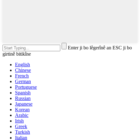
Enter ji bo lêgerînê an ESC ji bo
girtinê bitikîne
English
Chinese
French
German
Portuguese
Spanish
Russian
Japanese
Korean
Arabic
Irish
Greek
Turkish
Italian