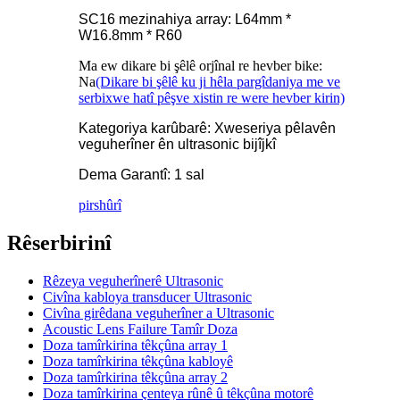
SC16
mezinahiya array: L64mm *
W16.8mm * R60
Ma ew dikare bi şêlê orjînal re hevber bike:
Na
(Dikare bi şêlê ku ji hêla pargîdaniya me ve
serbixwe hatî pêşve xistin re were hevber kirin)
Kategoriya karûbarê: Xweseriya pêlavên
veguherîner ên ultrasonic bijîjkî
Dema Garantî: 1 sal
pirs
hûrî
Rêserbirinî
Rêzeya veguherînerê Ultrasonic
Civîna kabloya transducer Ultrasonic
Civîna girêdana veguherîner a Ultrasonic
Acoustic Lens Failure Tamîr Doza
Doza tamîrkirina têkçûna array 1
Doza tamîrkirina têkçûna kabloyê
Doza tamîrkirina têkçûna array 2
Doza tamîrkirina çenteya rûnê û têkçûna motorê